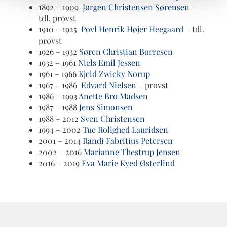
1892 – 1909
Jørgen Christensen Sørensen
–
tdl. provst
1910 – 1925
Povl Henrik Højer Heegaard
– tdl.
provst
1926 – 1932
Søren Christian Borresen
1932 – 1961
Niels Emil Jessen
1961 – 1966
Kjeld Zwicky Norup
1967 – 1986
Edvard Nielsen
– provst
1986 – 1993
Anette Bro Madsen
1987 – 1988
Jens Simonsen
1988 – 2012
Sven Christensen
1994 – 2002
Tue Rolighed Lauridsen
2001 – 2014
Randi Fabritius Petersen
2002 – 2016
Marianne Thestrup Jensen
2016 – 2019
Eva Marie Kyed Østerlind