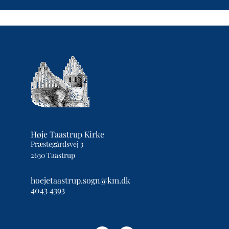
Høje Taastrup Kirke
Præstegårdsvej 3
2630 Taastrup
hoejetaastrup.sogn@km.dk
4043 4393