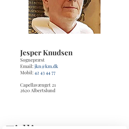
Jesper Knudsen
Sognepræst
Email:
jkn@km.dk
Mobil:
42 43 44 77
Capellavænget 21
2620 Albertslund