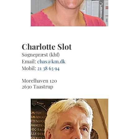
Charlotte Slot
Sognepræst (kbf)
Email:
chas@km.dk
Mobil:
21 38 63 94
Morelhaven 120
2630 Taastrup