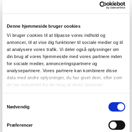
Tidligere præster
ved Høje Taastrup
Denne hjemmeside bruger cookies
Kirke
Vi bruger cookies til at tilpasse vores indhold og
annoncer, til at vise dig funktioner til sociale medier og til
at analysere vores trafik. Vi deler også oplysninger om
din brug af vores hjemmeside med vores partnere inden
Vi har ingen oplysninger om de
for sociale medier, annonceringspartnere og
præster, der fungerede ved
analysepartnere. Vores partnere kan kombinere disse
kirken i katolsk tid. Derfor starter
data med andre oplysninger, du har givet dem, eller som
de har indsamlet fra din brug af deres tjenester.
listen ved reformation i 1536.
Samtykkevalg
Nødvendig
1536 – 1561
Thue Mortensøn
– præst til Tostrup
Præferencer
og Uggeløse