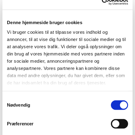
Læs mere
Denne hjemmeside bruger cookies
Vi bruger cookies til at tilpasse vores indhold og
annoncer, til at vise dig funktioner til sociale medier og til
at analysere vores trafik. Vi deler også oplysninger om
din brug af vores hjemmeside med vores partnere inden
for sociale medier, annonceringspartnere og
Præst overtog
analysepartnere. Vores partnere kan kombinere disse
data med andre oplysninger, du har givet dem, eller som
enke
de har indsamlet fra din brug af deres tjenester.
Samtykkevalg
Den 8. juli 1649 blev den unge præst Søren
Nødvendig
Sørensen og den aldrende præsteenke Kirsten
Clausdatter gift i Høje Taastrup Kirke.
Præferencer
Søren Sørensen var året før blevet indsat som