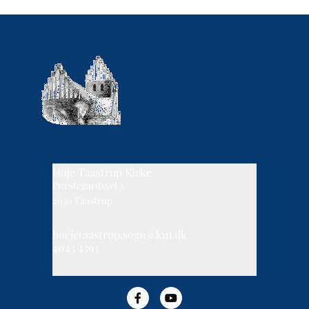
Høje Taastrup Kirke
Præstegårdsvej 3
2630 Taastrup
hoejetaastrup.sogn@km.dk
4043 4393