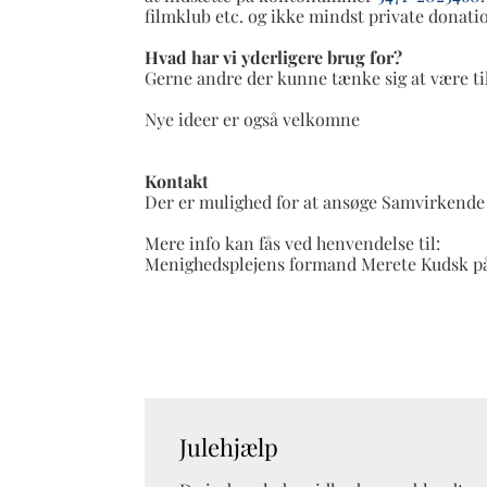
filmklub etc. og ikke mindst private donati
Hvad har vi yderligere brug for?
Gerne andre der kunne tænke sig at være til
Nye ideer er også velkomne
Kontakt
Der er mulighed for at ansøge Samvirkende 
Mere info kan fås ved henvendelse til:
Menighedsplejens formand Merete Kudsk p
Julehjælp