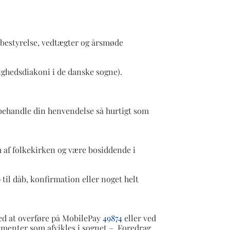
bestyrelse, vedtægter og årsmøde
ghedsdiakoni i de danske sogne).
 behandle din henvendelse så hurtigt som
m af folkekirken og være bosiddende i
 til dåb, konfirmation eller noget helt
ed at overføre på MobilePay
49874
eller ved
gementer som afvikles i sognet – Foredrag,