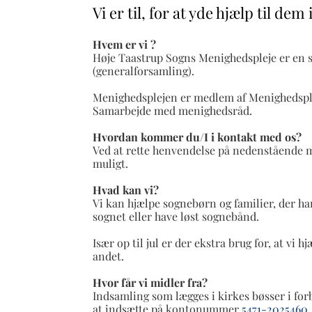
Vi er til, for at yde hjælp til de
Hvem er vi ?
Høje Taastrup Sogns Menighedspleje er en 
(generalforsamling).
Menighedsplejen er medlem af Menighedsplej
Samarbejde med menighedsråd.
Hvordan kommer du/I i kontakt med os?
Ved at rette henvendelse på nedenstående 
muligt.
Hvad kan vi?
Vi kan hjælpe sognebørn og familier, der ha
sognet eller have løst sognebånd.
Især op til jul er der ekstra brug for, at vi
andet.
Hvor får vi midler fra?
Indsamling som lægges i kirkes bøsser i fo
at indsætte på kontonummer
5471-2025460