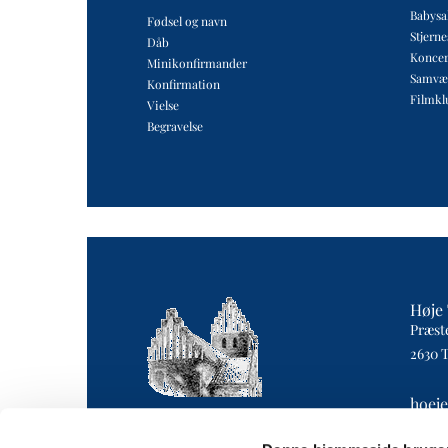
Babysa
Fødsel og navn
Stjern
Dåb
Koncer
Minikonfirmander
Samvæ
Konfirmation
Filmkl
Vielse
Begravelse
Høje 
Præst
2630 
hoej
4043 