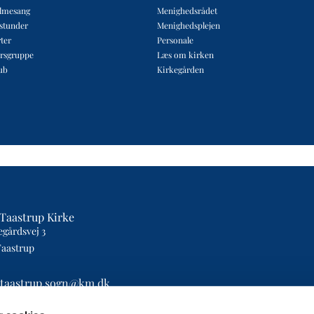
lmesang
Menighedsrådet
estunder
Menighedsplejen
ter
Personale
rsgruppe
Læs om kirken
ub
Kirkegården
Taastrup Kirke
egårdsvej 3
Taastrup
etaastrup.sogn@km.dk
4393