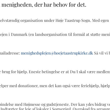
m i menigheden, der har behov for det.
selvstændig organisation under Høje Taastrup Sogn. Med egen 
en i Danmark (en landsorganisation til formål at støtte meni
mailadresse:
menighedsplejen@hoejetaastrupkirke.dk
Så vil vi
r brug for hjælp. Eneste betingelse er at Du/I skal være medle
 hjælper med donationer, men det kan også være feriehjælp, hjælp
rbindelse med Højmesse og gudstjeneste. Der kan ydes bidrag v
. Indtægter for leje af lokaler i Sognegård. Overskud fra arran