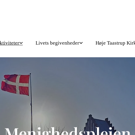
ktiviteter
Livets begivenheder
Høje Taastrup Kir
Menighedsplejen