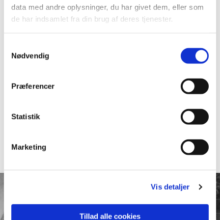
korset, er blevet sat ind i altertavlen på et
data med andre oplysninger, du har givet dem, eller som
tidspunkt i 1800-tallet. Det oprindelige billede
de har indsamlet fra din brug af deres tjenester.
fra 1614 var malet på papir og har ikke kunnet
klare tidens tand. Der er ingen kendte
beretninger om motivet på det oprindelige
Samtykkevalg
billede, men nogle gætter på, at det har passet
Nødvendig
til teksten om nadveren, som står i felterne ved
siden af billedet.
Præferencer
Altertavlens farver er blevet ændret gennem
tiden.
Statistik
Marketing
Vis detaljer
Tillad alle cookies