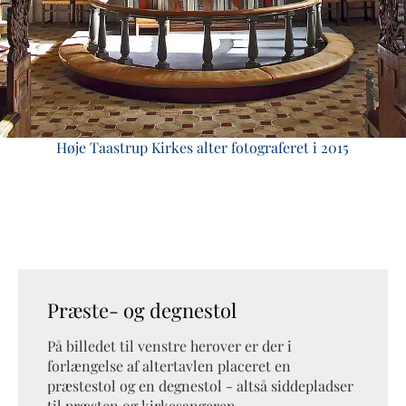
Høje Taastrup Kirkes alter fotograferet i 2015
Præste- og degnestol
På billedet til venstre herover er der i
forlængelse af altertavlen placeret en
præstestol og en degnestol - altså siddepladser
til præsten og kirkesangeren.