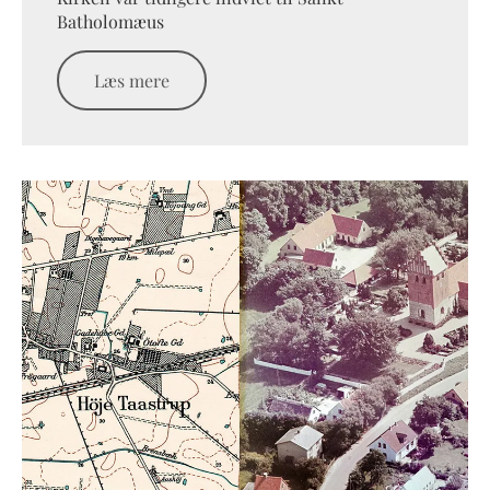
Batholomæus
Læs mere