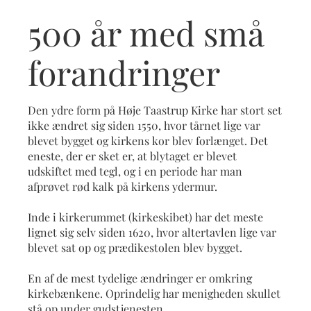
500 år med små
forandringer
Den ydre form på Høje Taastrup Kirke har stort set
ikke ændret sig siden 1550, hvor tårnet lige var
blevet bygget og kirkens kor blev forlænget. Det
eneste, der er sket er, at blytaget er blevet
udskiftet med tegl, og i en periode har man
afprøvet rød kalk på kirkens ydermur.
Inde i kirkerummet (kirkeskibet) har det meste
lignet sig selv siden 1620, hvor altertavlen lige var
blevet sat op og prædikestolen blev bygget.
En af de mest tydelige ændringer er omkring
kirkebænkene. Oprindelig har menigheden skullet
stå op under gudstjenesten.