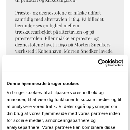
Præste- og degnestolene er måske udført
samtidig med altertavlen i 1614. På billedet
herunder ses en lighed mellem
træskærearbejdet på altertavlen og på
præstestolen. Eller måske er præste- og
degnestolene lavet i 1650 på Morten Snedkers
værksted i København. Morten Snedker lavede
tilsvarende stole til Søllerød og Lyngby kirker.
Præste- og degnestolene er på et tidspunkt i
1900-tallet blevet flyttet ned i kirkeskibet, så
de kunne være de forreste kirkebænke.
Denne hjemmeside bruger cookies
Vi bruger cookies til at tilpasse vores indhold og
annoncer, til at vise dig funktioner til sociale medier og til
at analysere vores trafik. Vi deler også oplysninger om
Ændringer på altertavlen
din brug af vores hjemmeside med vores partnere inden
for sociale medier, annonceringspartnere og
Altertavlens store billede af Jesus, som bærer
analysepartnere. Vores partnere kan kombinere disse