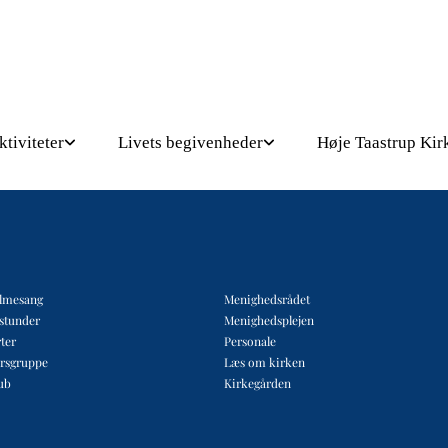
ktiviteter
Livets begivenheder
Høje Taastrup Kir
lmesang
Menighedsrådet
estunder
Menighedsplejen
ter
Personale
rsgruppe
Læs om kirken
ub
Kirkegården