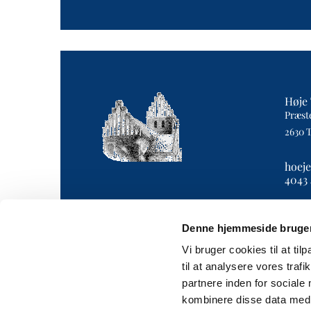
Høje 
Præst
2630 
hoej
4043 
Denne hjemmeside bruger
Vi bruger cookies til at til
til at analysere vores tra
partnere inden for sociale
kombinere disse data med a