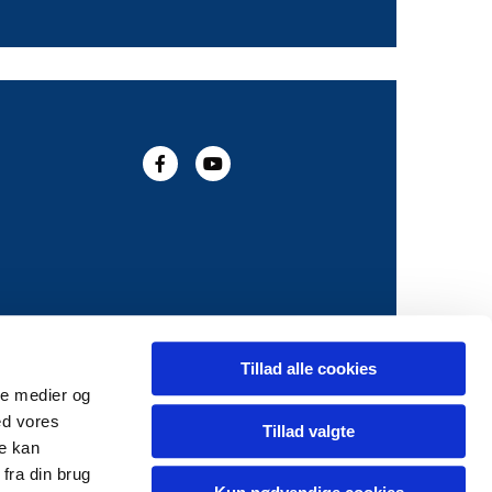
Tillad alle cookies
ale medier og
ed vores
Tillad valgte
re kan
fra din brug