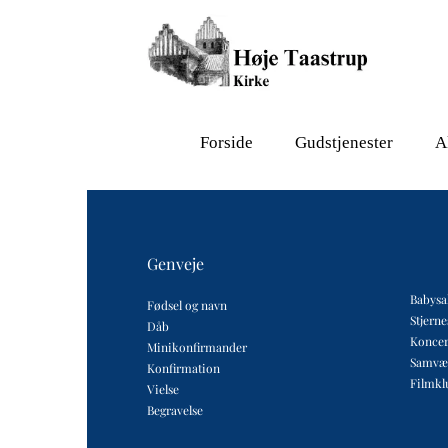
Forside
Gudstjenester
A
Genveje
Babysa
Fødsel og navn
Stjern
Dåb
Koncer
Minikonfirmander
Samvæ
Konfirmation
Filmkl
Vielse
Begravelse