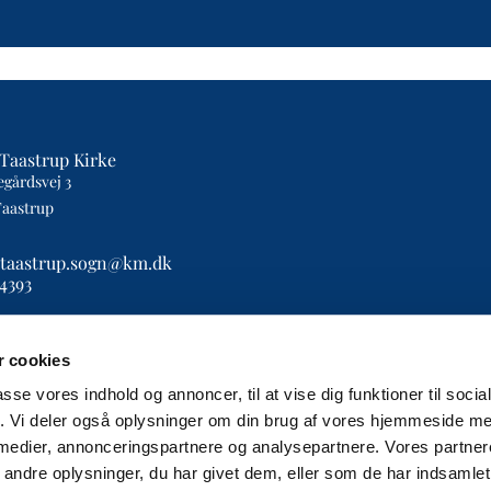
Taastrup Kirke
egårdsvej 3
Taastrup
etaastrup.sogn@km.dk
4393
 cookies
passe vores indhold og annoncer, til at vise dig funktioner til soci
fik. Vi deler også oplysninger om din brug af vores hjemmeside m
Privatlivspolitik
Log på ChurchDesk
 medier, annonceringspartnere og analysepartnere. Vores partne
ndre oplysninger, du har givet dem, eller som de har indsamlet 