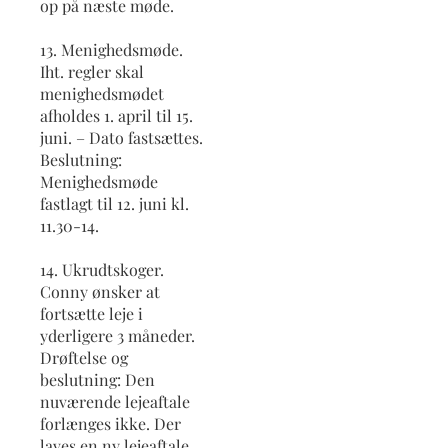
op på næste møde.
13. Menighedsmøde.
Iht. regler skal
menighedsmødet
afholdes 1. april til 15.
juni. – Dato fastsættes.
Beslutning:
Menighedsmøde
fastlagt til 12. juni kl.
11.30-14.
14. Ukrudtskoger.
Conny ønsker at
fortsætte leje i
yderligere 3 måneder.
Drøftelse og
beslutning: Den
nuværende lejeaftale
forlænges ikke. Der
laves en ny lejeaftale