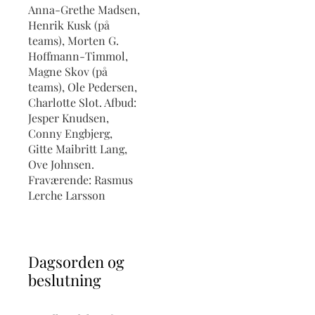
Anna-Grethe Madsen,
Henrik Kusk (på
teams), Morten G.
Hoffmann-Timmol,
Magne Skov (på
teams), Ole Pedersen,
Charlotte Slot. Afbud:
Jesper Knudsen,
Conny Engbjerg,
Gitte Maibritt Lang,
Ove Johnsen.
Fraværende: Rasmus
Lerche Larsson
Dagsorden og
beslutning