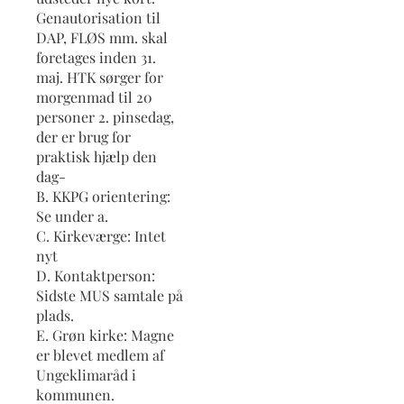
Genautorisation til
DAP, FLØS mm. skal
foretages inden 31.
maj. HTK sørger for
morgenmad til 20
personer 2. pinsedag,
der er brug for
praktisk hjælp den
dag-
B. KKPG orientering:
Se under a.
C. Kirkeværge: Intet
nyt
D. Kontaktperson:
Sidste MUS samtale på
plads.
E. Grøn kirke: Magne
er blevet medlem af
Ungeklimaråd i
kommunen.