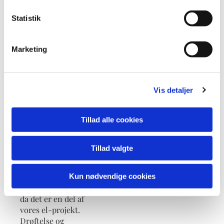
vindskeder.
Præstegårdsvej: MAV
Statistik
kontaktes vedr. dør i
våbenhus. Henrik
tager kontakt til Nøhr
Marketing
vedr. HPFI-relæ til
klokkerne, samt
skotlamper i tårnet.
Resten af rapporten
Vis detaljer
tages op senere.
Tillad alle cookies
7. El-opladere på P-
plads. Der er
fremsendt oplæg fra
Tillad valgte
provstiet, om vi vil
være med i en pulje.
Umiddelbart har vi
Kun nødvendige cookies
udskudt beslutningen,
da det er en del af
vores el-projekt.
Drøftelse og