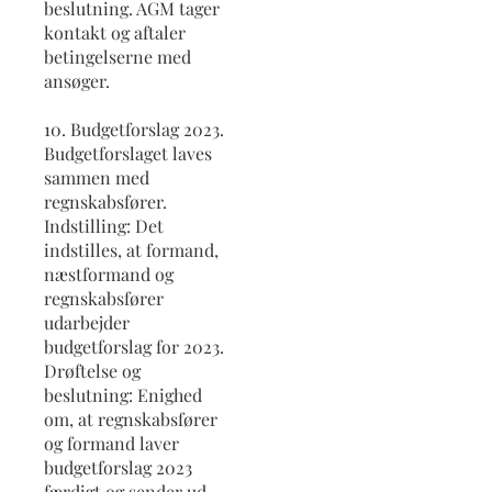
beslutning. AGM tager
kontakt og aftaler
betingelserne med
ansøger.
10. Budgetforslag 2023.
Budgetforslaget laves
sammen med
regnskabsfører.
Indstilling: Det
indstilles, at formand,
næstformand og
regnskabsfører
udarbejder
budgetforslag for 2023.
Drøftelse og
beslutning: Enighed
om, at regnskabsfører
og formand laver
budgetforslag 2023
færdigt og sender ud