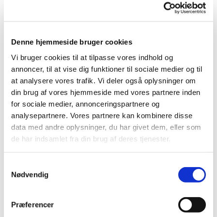
om køb af ny bænk.
De eksisterende
bænke skal males med
”Vogngrøn”. Morten
Denne hjemmeside bruger cookies
tæller op og indhenter
tilbud til næste møde.
Vi bruger cookies til at tilpasse vores indhold og
annoncer, til at vise dig funktioner til sociale medier og til
6. Synsrapporter.
at analysere vores trafik. Vi deler også oplysninger om
Rapporter
din brug af vores hjemmeside med vores partnere inden
gennemgåes. Enkelte
for sociale medier, annonceringspartnere og
opgaver er sat i gang.
analysepartnere. Vores partnere kan kombinere disse
Drøftelse og
data med andre oplysninger, du har givet dem, eller som
beslutning.
de har indsamlet fra din brug af deres tjenester.
Morelhaven: Udendørs
lys og kabler op af
jorden er sat i gang.
Samtykkevalg
Henrik tager kontakt
Nødvendig
til tømrer vedr. maling
af træværk og
Præferencer
skiftning af