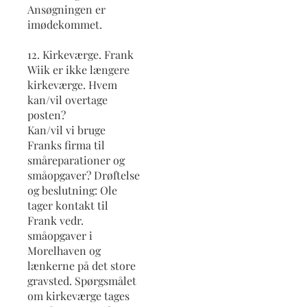
Ansøgningen er
imødekommet.
12. Kirkeværge. Frank
Wiik er ikke længere
kirkeværge. Hvem
kan/vil overtage
posten?
Kan/vil vi bruge
Franks firma til
småreparationer og
småopgaver? Drøftelse
og beslutning: Ole
tager kontakt til
Frank vedr.
småopgaver i
Morelhaven og
lænkerne på det store
gravsted. Spørgsmålet
om kirkeværge tages