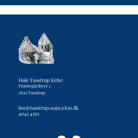
Høje Taastrup Kirke
Præstegårdsvej 3
2630 Taastrup
hoejetaastrup.sogn@km.dk
4043 4393