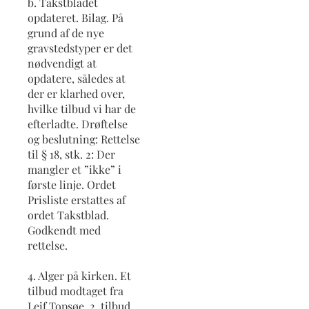
b. Takstbladet
opdateret. Bilag. På
grund af de nye
gravstedstyper er det
nødvendigt at
opdatere, således at
der er klarhed over,
hvilke tilbud vi har de
efterladte. Drøftelse
og beslutning: Rettelse
til § 18, stk. 2: Der
mangler et ”ikke” i
første linje. Ordet
Prisliste erstattes af
ordet Takstblad.
Godkendt med
rettelse.
4. Alger på kirken. Et
tilbud modtaget fra
Leif Topsøe. 2. tilbud