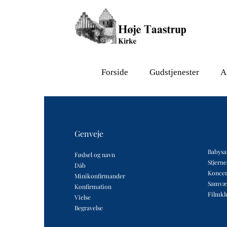
Forside
Gudstjenester
A
Genveje
Babysa
Fødsel og navn
Stjern
Dåb
Koncer
Minikonfirmander
Samvæ
Konfirmation
Filmkl
Vielse
Begravelse