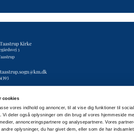
Taastrup Kirke
egårdsvej 3
Taastrup
etaastrup.sogn@km.dk
4393
 cookies
passe vores indhold og annoncer, til at vise dig funktioner til soci
fik. Vi deler også oplysninger om din brug af vores hjemmeside m
Privatlivspolitik
Log på ChurchDesk
 medier, annonceringspartnere og analysepartnere. Vores partne
ndre oplysninger, du har givet dem, eller som de har indsamlet 