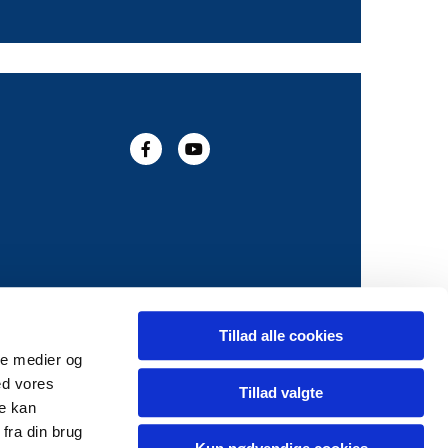
Tillad alle cookies
ale medier og
ed vores
Tillad valgte
re kan
fra din brug