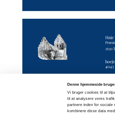
Høje 
Præst
2630 
hoej
4043 
Denne hjemmeside bruger
Vi bruger cookies til at til
til at analysere vores tra
partnere inden for sociale
kombinere disse data med a