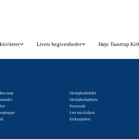
ktiviteter
Livets begivenheder
Høje Taastrup Kir
lmesang
Menighedsrådet
estunder
Menighedsplejen
ter
Personale
rsgruppe
Læs om kirken
ub
Kirkegården