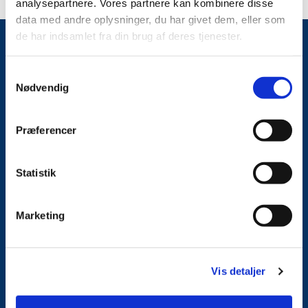
analysepartnere. Vores partnere kan kombinere disse
data med andre oplysninger, du har givet dem, eller som
de har indsamlet fra din brug af deres tjenester.
Samtykkevalg
Nødvendig
Præferencer
Høje Taastrup Kirke
Statistik
Præstegårdsvej 3
2630 Taastrup
Marketing
hoejetaastrup.sogn@km.dk
4043 4393
Vis detaljer