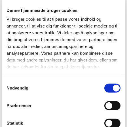
b) KKPG
c) Kirkeværge
Denne hjemmeside bruger cookies
d) Kontaktperson
Vi bruger cookies til at tilpasse vores indhold og
e) Grøn kirke
annoncer, til at vise dig funktioner til sociale medier og til
f) Aktivitetsudvalg
at analysere vores trafik. Vi deler også oplysninger om
g) Sognegårdsudvalg
din brug af vores hjemmeside med vores partnere inden
h) Præster
for sociale medier, annonceringspartnere og
analysepartnere. Vores partnere kan kombinere disse
4. Budget 2023 Budgetforslag 2023 til behandling
og godkendelse. Indstilling: Det færdige forslag
data med andre oplysninger, du har givet dem, eller som
indstilles til godkendelse.
de har indsamlet fra din brug af deres tjenester.
5. Tilbud på arbejde i haven m.m. Tilbud
Samtykkevalg
gennemgås. Conny gennemgår tilbuddene, for at
Nødvendig
MR kan tage stilling.
6. Kommunikationsstrategi Se bilag
Præferencer
7. Stjernestunder Tilmelding og betaling: Ansvar
hos kirke-kulturmedarbejder, betaling ved
Statistik