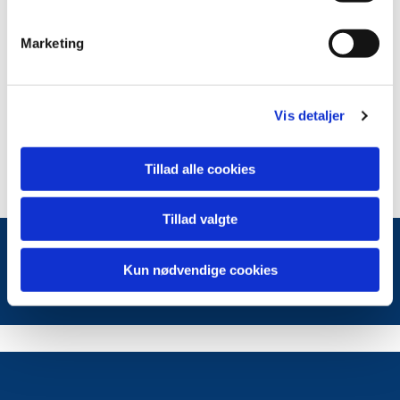
fremmøde.
Marketing
8. Maling /køb af bænke Tilbud fra Grennesminde
indhentes. Beslutning om køb af 1 bænk ændres til
2 bænke
Vis detaljer
9. Eventuelt.
10. Lukket møde.
Tillad alle cookies
Tillad valgte
Kun nødvendige cookies