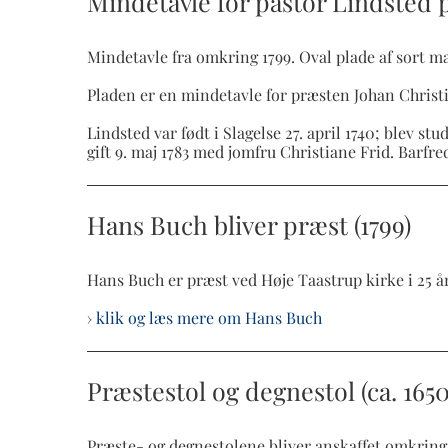
Mindetavle for pastor Lindsted 
Mindetavle fra omkring 1799. Oval plade af sort 
Pladen er en mindetavle for præsten Johan Christia
Lindsted var født i Slagelse 27. april 1740; blev s
gift 9. maj 1783 med jomfru Christiane Frid. Barfr
Hans Buch bliver præst (1799)
Hans Buch er præst ved Høje Taastrup kirke i 25 år f
› klik og læs mere om Hans Buch
Præstestol og degnestol (ca. 1650
Præste- og degnestolene bliver anskaffet omkring