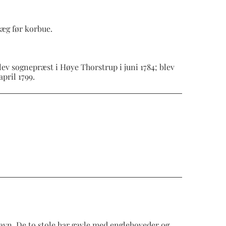
væg før korbue.
blev sognepræst i Høye Thorstrup i juni 1784; blev
pril 1799.
avn. De to stole har gavle med englehoveder og