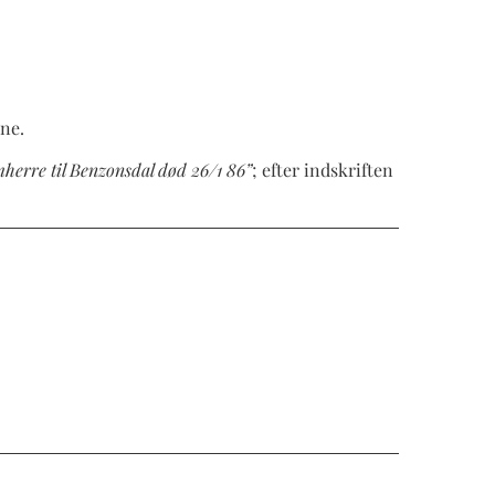
one.
herre til Benzonsdal død 26/1 86”
; efter indskriften