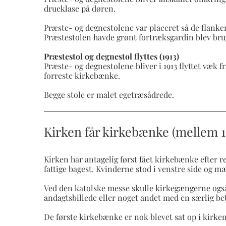
drueklase på døren.
Præste- og degnestolene var placeret så de flanke
Præstestolen havde grønt fortræksgardin blev brug
Præstestol og degnestol flyttes (1913)
Præste- og degnestolene bliver i 1913 flyttet væk fr
forreste kirkebænke.
Begge stole er malet egetræsådrede.
Kirken får kirkebænke (mellem 1
Kirken har antagelig først fået kirkebænke efter r
fattige bagest. Kvinderne stod i venstre side og m
Ved den katolske messe skulle kirkegængerne også b
andagtsbillede eller noget andet med en særlig be
De første kirkebænke er nok blevet sat op i kirke