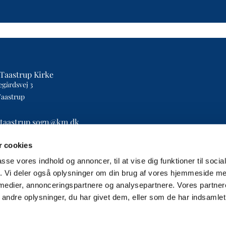
Taastrup Kirke
egårdsvej 3
Taastrup
etaastrup.sogn@km.dk
4393
 cookies
passe vores indhold og annoncer, til at vise dig funktioner til soci
fik. Vi deler også oplysninger om din brug af vores hjemmeside m
 medier, annonceringspartnere og analysepartnere. Vores partne
ndre oplysninger, du har givet dem, eller som de har indsamlet 
Privatlivspolitik
Log på ChurchDesk