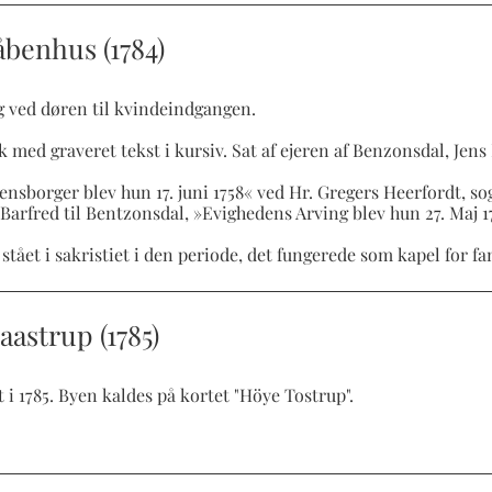
åbenhus (1784)
g ved døren til kvindeindgangen.
 med graveret tekst i kursiv. Sat af ejeren af Benzonsdal, Jens
sborger blev hun 17. juni 1758« ved Hr. Gregers Heerfordt, so
tz Barfred til Bentzonsdal, »Evighedens Arving blev hun 27. Maj 1
 stået i sakristiet i den periode, det fungerede som kapel for f
aastrup (1785)
 i 1785. Byen kaldes på kortet "Höye Tostrup".