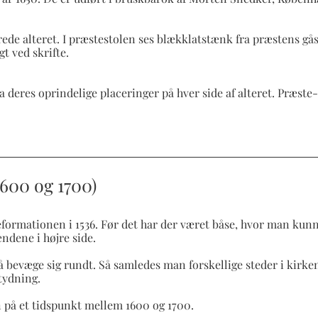
rede alteret. I præstestolen ses blækklatstænk fra præstens gå
t ved skrifte.
a deres oprindelige placeringer på hver side af alteret. Præste-
600 og 1700)
eformationen i 1536. Før det har der været båse, hvor man kunne
ændene i højre side.
evæge sig rundt. Så samledes man forskellige steder i kirken, 
tydning.
n på et tidspunkt mellem 1600 og 1700.