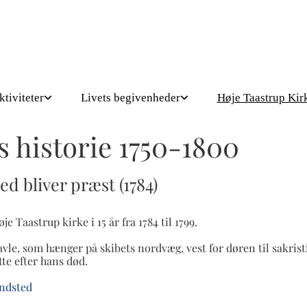
ktiviteter
Livets begivenheder
Høje Taastrup Kir
s historie 1750-1800
d bliver præst (1784)
 Taastrup kirke i 15 år fra 1784 til 1799.
le, som hænger på skibets nordvæg, vest for døren til sakrist
te efter hans død.
indsted