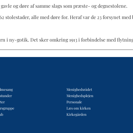
 gavle og døre af samme slags som præste- og degnestolene.
t 62 stolestader, alle med døre for. Heraf var de 23 forsynet 
rn i ny-gotik. Det sker omkring 1913 i forbindelse med flytnin
lmesang
Menighedsrådet
estunder
Menighedsplejen
ter
Personale
rsgruppe
Læs om kirken
ub
Kirkegården