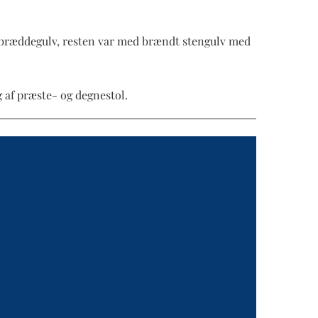
med bræddegulv, resten var med brændt stengulv med
g af præste- og degnestol.