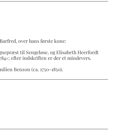
 Barfred, over hans første kone:
gnepræst til Sengeløse, og Elisabeth Heerfordt
784«; efter indskriften er der et mindevers.
amilien Benzon (ca. 1750-1850).