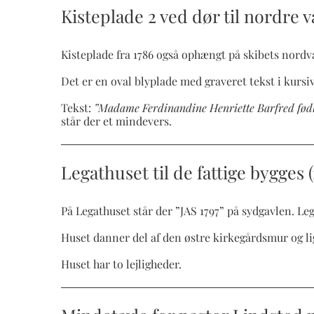
Kisteplade 2 ved dør til nordre 
Kisteplade fra 1786 også ophængt på skibets nord
Det er en oval blyplade med graveret tekst i kursi
Tekst:
”Madame Ferdinandine Henriette Barfred født B
står der et mindevers.
Legathuset til de fattige bygges (
På Legathuset står der ”JAS 1797” på sydgavlen. Le
Huset danner del af den østre kirkegårdsmur og li
Huset har to lejligheder.