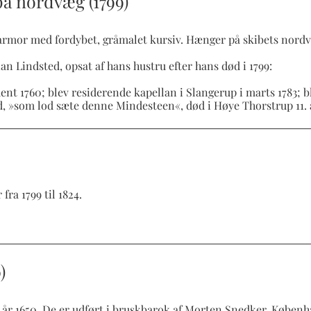
på nordvæg (1799)
marmor med fordybet, gråmalet kursiv. Hænger på skibets nord
n Lindsted, opsat af hans hustru efter hans død i 1799:
tudent 1760; blev residerende kapellan i Slangerup i marts 1783; 
ed, »som lod sæte denne Mindesteen«, død i Høye Thorstrup 11. a
ra 1799 til 1824.
)
 år 1650. De er udført i bruskbarok af Morten Snedker, Københ