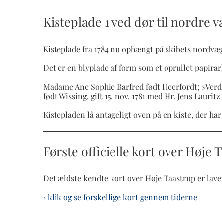
Kisteplade 1 ved dør til nordre v
Kisteplade fra 1784 nu ophængt på skibets nordvæ
Det er en blyplade af form som et oprullet papirark
Madame Ane Sophie Barfred født Heerfordt; »Verden
født Wissing, gift 15. nov. 1781 med Hr. Jens Lauri
Kistepladen lå antageligt oven på en kiste, der har
Første officielle kort over Høje T
Det ældste kendte kort over Høje Taastrup er lavet
› klik og se forskellige kort gennem tiderne