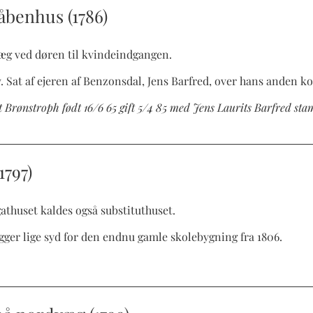
våbenhus (1786)
væg ved døren til kvindeindgangen.
v. Sat af ejeren af Benzonsdal, Jens Barfred, over hans anden k
rønstroph født 16/6 65 gift 5/4 85 med Jens Laurits Barfred stam
1797)
gathuset kaldes også substituthuset.
gger lige syd for den endnu gamle skolebygning fra 1806.