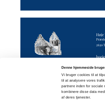
Høje 
Præst
2630 
hoej
4043 
Denne hjemmeside bruger
Vi bruger cookies til at til
til at analysere vores tra
partnere inden for sociale
kombinere disse data med a
af deres tjenester.