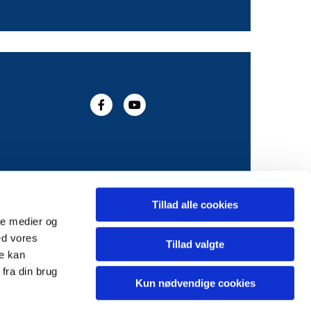
Tillad alle cookies
ale medier og
ed vores
Tillad valgte
re kan
fra din brug
Kun nødvendige cookies