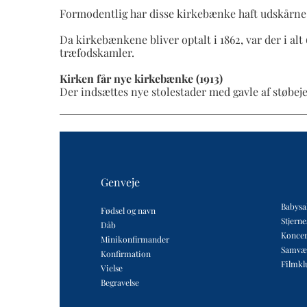
Formodentlig har disse kirkebænke haft udskårne
Da kirkebænkene bliver optalt i 1862, var der i al
træfodskamler.
Kirken får nye kirkebænke (1913)
Der indsættes nye stolestader med gavle af støbeje
Genveje
Babysa
Fødsel og navn
Stjern
Dåb
Koncer
Minikonfirmander
Samvæ
Konfirmation
Filmkl
Vielse
Begravelse