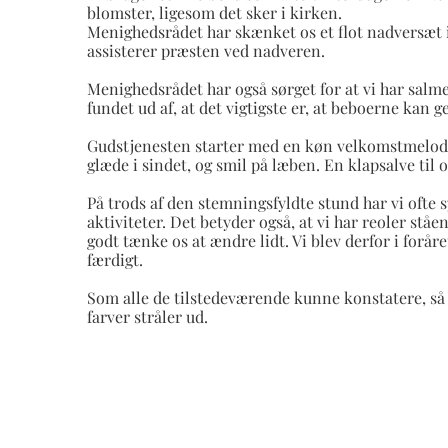
blomster, ligesom det sker i kirken.
Menighedsrådet har skænket os et flot nadversæt 
assisterer præsten ved nadveren.
Menighedsrådet har også sørget for at vi har salmeb
fundet ud af, at det vigtigste er, at beboerne kan
Gudstjenesten starter med en køn velkomstmelodi, 
glæde i sindet, og smil på læben. En klapsalve til o
På trods af den stemningsfyldte stund har vi ofte s
aktiviteter. Det betyder også, at vi har reoler st
godt tænke os at ændre lidt. Vi blev derfor i forår
færdigt.
Som alle de tilstedeværende kunne konstatere, så h
farver stråler ud.