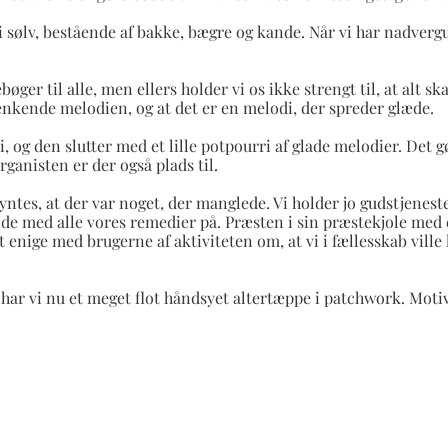
i sølv, bestående af bakke, bægre og kande. Når vi har nadve
øger til alle, men ellers holder vi os ikke strengt til, at alt
 genkende melodien, og at det er en melodi, der spreder glæde.
og den slutter med et lille potpourri af glade melodier. Det
rganisten er der også plads til.
yntes, at der var noget, der manglede. Vi holder jo gudstjeneste 
ående med alle vores remedier på. Præsten i sin præstekjole me
et enige med brugerne af aktiviteten om, at vi i fællesskab ville
ar vi nu et meget flot håndsyet altertæppe i patchwork. Motivet