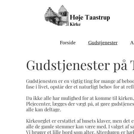
Forside
Gudstjenester
A
Gudstjenester på 
Gudstjenesten er en vigtig ting for mange af bebo
fase i livet, opstår der et naturligt behov for at r
Da ikke alle har mulighed for at komme til kirken,
Plejecenter, lægges der vægt på, at gøre gudstjene
alle kan deltage.
Kirkeorglet er erstattet af husets klaver, men det 
alle de gamle stemmer kan være med. I valget af s
Vi bruger et lille bord som alter. Alterdugen er hæ