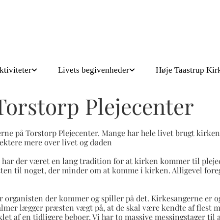
ktiviteter
Livets begivenheder
Høje Taastrup Kir
Torstorp Plejecenter
erne på Torstorp Plejecenter. Mange har hele livet brugt kirke
eflektere mere over livet og døden
 har der været en lang tradition for at kirken kommer til plej
sten til noget, der minder om at komme i kirken. Alligevel for
er organisten der kommer og spiller på det. Kirkesangerne er ogs
almer lægger præsten vægt på, at de skal være kendte af flest 
klet af en tidligere beboer. Vi har to massive messingstager til