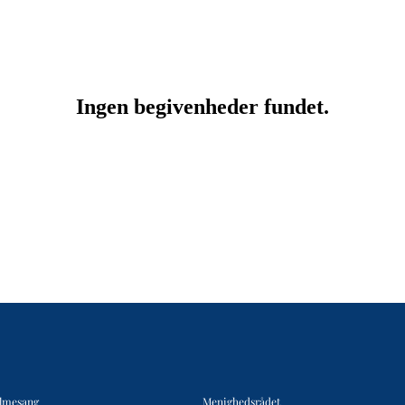
lmesang
Menighedsrådet