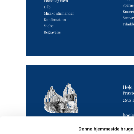
Fødsel og navn
Stjern
Dåb
Koncer
Minikonfirmander
Samvæ
Konfirmation
Filmkl
Vielse
Begravelse
Høje 
Præst
2630 
hoej
4043 
Denne hjemmeside bruger