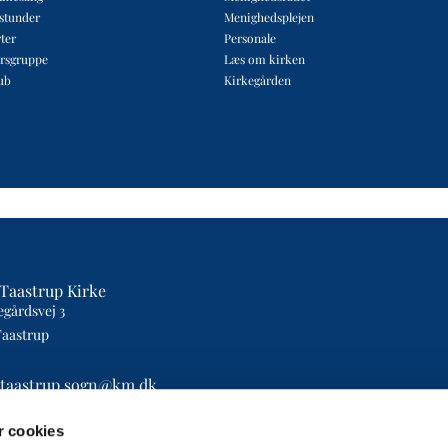
estunder
Menighedsplejen
ter
Personale
rsgruppe
Læs om kirken
ub
Kirkegården
Taastrup Kirke
egårdsvej 3
Taastrup
etaastrup.sogn@km.dk
4393
 cookies