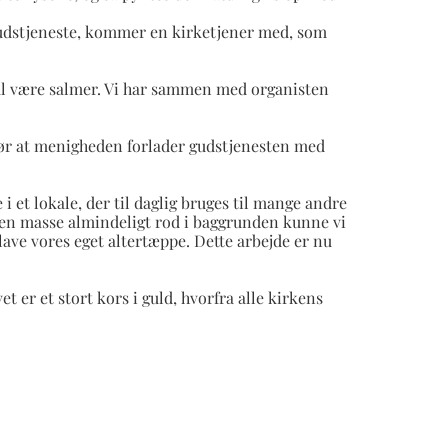
rgudstjeneste, kommer en kirketjener med, som
 skal være salmer. Vi har sammen med organisten
 gør at menigheden forlader gudstjenesten med
i et lokale, der til daglig bruges til mange andre
d en masse almindeligt rod i baggrunden kunne vi
 lave vores eget altertæppe. Dette arbejde er nu
 er et stort kors i guld, hvorfra alle kirkens