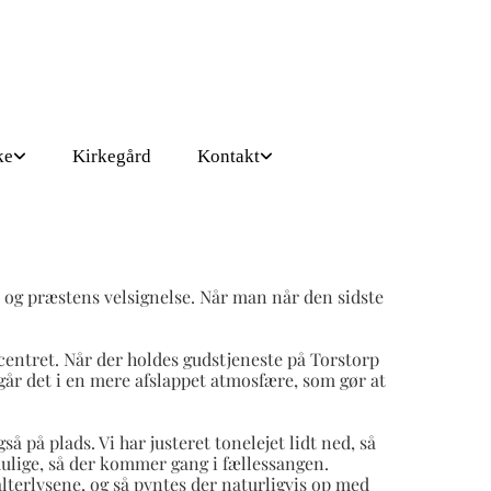
ke
Kirkegård
Kontakt
n og præstens velsignelse. Når man når den sidste
ecentret. Når der holdes gudstjeneste på Torstorp
egår det i en mere afslappet atmosfære, som gør at
å på plads. Vi har justeret tonelejet lidt ned, så
mulige, så der kommer gang i fællessangen.
 alterlysene, og så pyntes der naturligvis op med