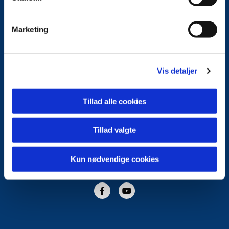
Marketing
Vis detaljer
Høje Taastrup Kirke
Præstegårdsvej 3
Tillad alle cookies
2630 Taastrup
Tillad valgte
hoejetaastrup.sogn@km.dk
4043 4393
Kun nødvendige cookies