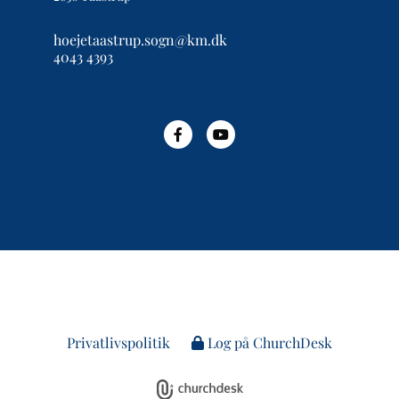
hoejetaastrup.sogn@km.dk
4043 4393
Privatlivspolitik
Log på ChurchDesk