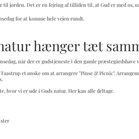
l jorden. Det er en fejring af tilliden til, at Gud er med os, nå
 pinsedag for at komme hele vejen rundt.
natur hænger tæt sam
nsedag, når der er gudstjeneste i den gamle præstegårdshave v
je Taastrup et ønske om at arrangere "Pinse & Picnic". Arrangem
s.
e, hvor vi er ude i Guds natur. Her kan alle deltage.
ister