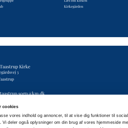
rsgruppe
Læs om kirken
ub
Kirkegården
Taastrup Kirke
egårdsvej 3
Taastrup
etaastrup.sogn@km.dk
4393
 cookies
passe vores indhold og annoncer, til at vise dig funktioner til soci
fik. Vi deler også oplysninger om din brug af vores hjemmeside m