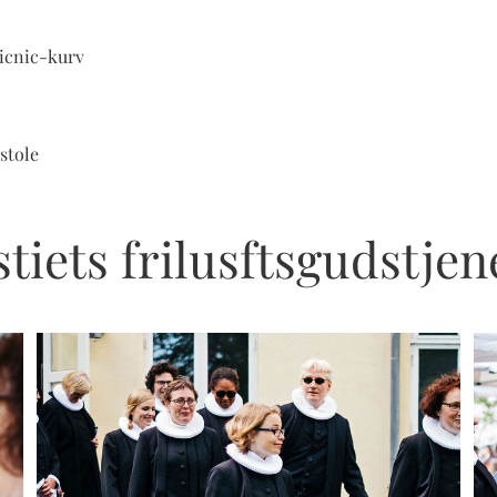
icnic-kurv
stole
stiets frilusftsgudstjen