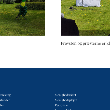
Provsten og præsterne er kl
lmesang
Menighedsrådet
estunder
Menighedsplejen
ter
Personale