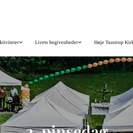
ktiviteter
Livets begivenheder
Høje Taastrup Kir
2. pinsedag