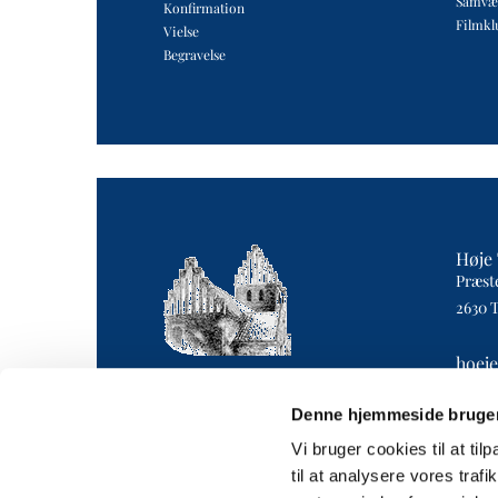
Samvæ
Konfirmation
Filmkl
Vielse
Begravelse
Høje 
Præst
2630 
hoej
4043 
Denne hjemmeside bruger
Vi bruger cookies til at til
til at analysere vores tra