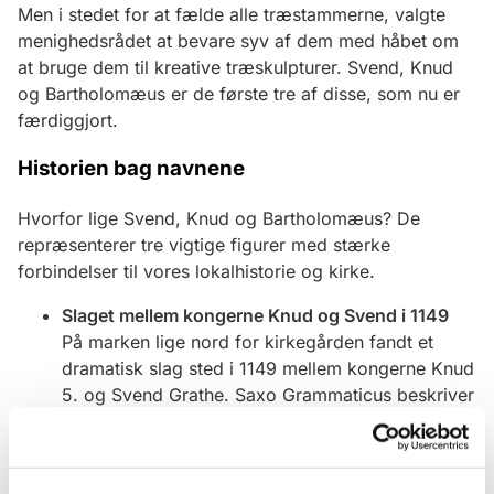
Men i stedet for at fælde alle træstammerne, valgte
menighedsrådet at bevare syv af dem med håbet om
at bruge dem til kreative træskulpturer. Svend, Knud
og Bartholomæus er de første tre af disse, som nu er
færdiggjort.
Historien bag navnene
Hvorfor lige Svend, Knud og Bartholomæus? De
repræsenterer tre vigtige figurer med stærke
forbindelser til vores lokalhistorie og kirke.
Slaget mellem kongerne Knud og Svend i 1149
På marken lige nord for kirkegården fandt et
dramatisk slag sted i 1149 mellem kongerne Knud
5. og Svend Grathe. Saxo Grammaticus beskriver
i sin Danmarkskrønike, hvordan Knud angreb
Sjælland, og efter flere sammenstød med Svend
endte kampen med, at Svend blev udråbt som