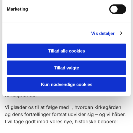
I er meget velkomne til at kigge forbi kirkegården og
Marketing
opleve skulpturerne. Og vil I dykke endnu dybere ned i
kirkens historie, kan I læse mere på vores hjemmeside
www.hoejetaastrupkirke.dk
- hvor I også kan tilmelde
jer vores månedlige nyhedsbrev.
Vis detaljer
Hvad med de resterende stammer?
Tillad alle cookies
De fire øvrige træstammer står endnu urørte og får lov
til at bevare deres naturlige pragt lidt endnu. Hvornår
Tillad valgte
de bliver til figurer eller ikoner, afhænger af
økonomien og kirkens igangværende projekter. Indtil
Kun nødvendige cookies
videre har andre tiltag i kirken og sognegården
førsteprioritet.
Vi glæder os til at følge med i, hvordan kirkegården
og dens fortællinger fortsat udvikler sig – og vi håber,
I vil tage godt imod vores nye, historiske beboere!