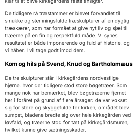
klar til at blive kirkegårdens faste ansigter.
De tidligere rå træstammer er blevet forvandlet til
smukke og stemningsfulde træskulpturer af en dygtig
træskærer, som har formået at give nyt liv og sjæl til
træerne på en fin og respektfuld måde. Vi synes,
resultatet er både imponerende og fuld af historie, og
vi håber, I vil tage godt imod dem.
Kom og hils på Svend, Knud og Bartholomæus
De tre skulpturer står i kirkegårdens nordvestlige
hjørne, hvor der tidligere stod store bøgetræer. Som
mange nok har bemærket, blev bøgetræerne fjernet
her i foråret på grund af flere årsager: de var vokset
sig for store og skyggefulde for kirken, området blev
sumpet, bladene bredte sig over hele kirkegården ved
løvfald, og træerne stod for tæt på kirkegårdsmuren,
hvilket kunne give sætningsskader.