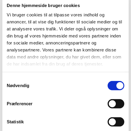
sejrherre på slagmarken ved Høje Taastrup.
Denne hjemmeside bruger cookies
Sankt Bartholomæus – kirkens skytshelgen
Vi bruger cookies til at tilpasse vores indhold og
Da Høje Taastrup Kirke blev færdigbygget i 1100-
annoncer, til at vise dig funktioner til sociale medier og til
tallet, blev den viet til helgenen Bartholomæus.
at analysere vores trafik. Vi deler også oplysninger om
Indtil reformationen i 1536 bar kirken derfor hans
din brug af vores hjemmeside med vores partnere inden
navn, og den katolske helgen har stadig en
for sociale medier, annonceringspartnere og
særlig plads i kirkens historie. Bartholomæus var
analysepartnere. Vores partnere kan kombinere disse
en af Jesu tolv disciple, som ifølge legenden led
data med andre oplysninger, du har givet dem, eller som
martyrdøden ved at få flået sin hud af, fordi han
de har indsamlet fra din brug af deres tjenester.
udbredte kristendommen. Kirkens fødselsdag kan
siges at være den 24. august, Bartholomæus’
Samtykkevalg
helgendag.
Nødvendig
En tak til fortiden og et blik mod fremtiden
Præferencer
Med disse tre figurer ønsker vi at ære både historien,
kirken og landsbyen – og ikke mindst de fortællinger,
Statistik
som har formet området gennem århundreder.