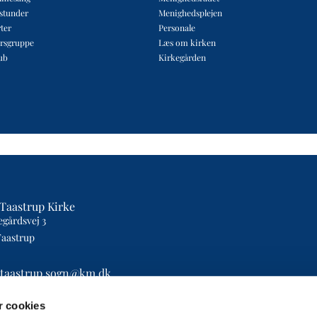
estunder
Menighedsplejen
ter
Personale
rsgruppe
Læs om kirken
ub
Kirkegården
Taastrup Kirke
egårdsvej 3
Taastrup
etaastrup.sogn@km.dk
4393
 cookies