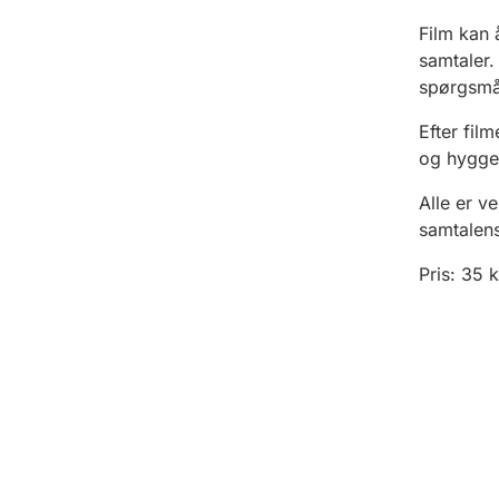
Film kan 
samtaler. 
spørgsmål
Efter fil
og hyggel
Alle er v
samtalens
Pris: 35 k