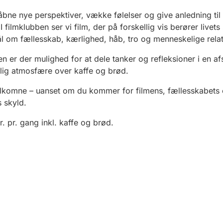
åbne nye perspektiver, vække følelser og give anledning ti
I filmklubben ser vi film, der på forskellig vis berører livets
 om fællesskab, kærlighed, håb, tro og menneskelige relat
men er der mulighed for at dele tanker og refleksioner i en af
ig atmosfære over kaffe og brød.
elkomne – uanset om du kommer for filmens, fællesskabets e
 skyld.
r. pr. gang inkl. kaffe og brød.