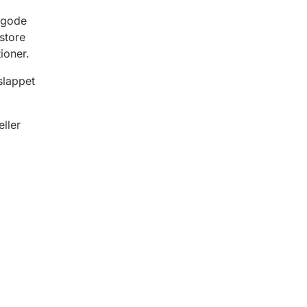
l gode
 store
ioner.
slappet
ller