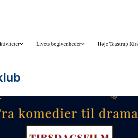
ktiviteter
Livets begivenheder
Høje Taastrup Kir
klub