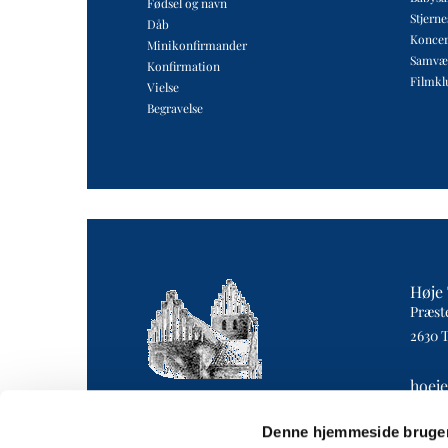
Fødsel og navn
Stjern
Dåb
Koncer
Minikonfirmander
Samvæ
Konfirmation
Filmkl
Vielse
Begravelse
Høje 
Præst
2630 
hoej
4043 
Denne hjemmeside bruger