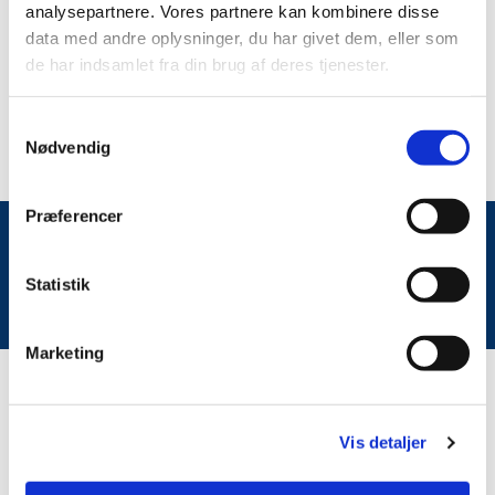
analysepartnere. Vores partnere kan kombinere disse
data med andre oplysninger, du har givet dem, eller som
de har indsamlet fra din brug af deres tjenester.
Samtykkevalg
Nødvendig
Præferencer
Du vil måske også kunne lide...
Statistik
Marketing
Vis detaljer