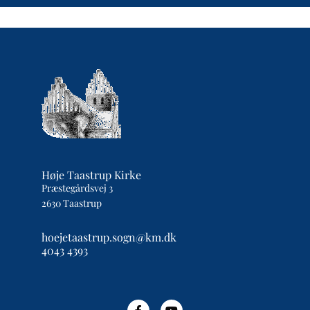
Høje Taastrup Kirke
Præstegårdsvej 3
2630 Taastrup
hoejetaastrup.sogn@km.dk
4043 4393