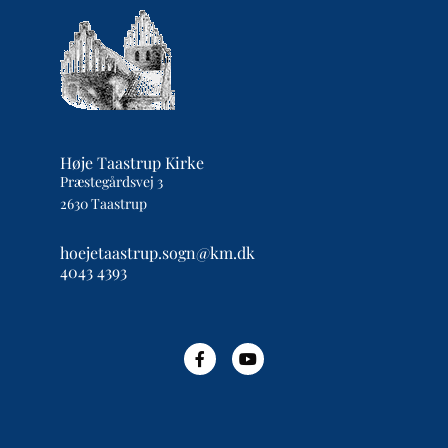
Høje Taastrup Kirke
Præstegårdsvej 3
2630 Taastrup
hoejetaastrup.sogn@km.dk
4043 4393