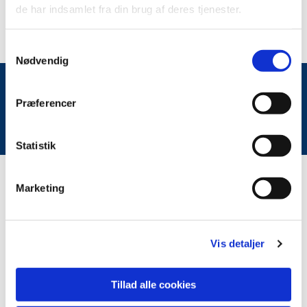
de har indsamlet fra din brug af deres tjenester.
Samtykkevalg
Nødvendig
Præferencer
Du vil måske også kunne lide...
Statistik
Marketing
Vis detaljer
Tillad alle cookies