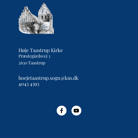
Høje Taastrup Kirke
Præstegårdsvej 3
2630 Taastrup
hoejetaastrup.sogn@km.dk
4043 4393