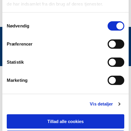
de har indsamlet fra din brug af deres tjenester.
Samtykkevalg
Nødvendig
Præferencer
Du vil måske også kunne lide...
Statistik
Marketing
Vis detaljer
Tillad alle cookies