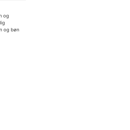
n og
lig
on og bøn