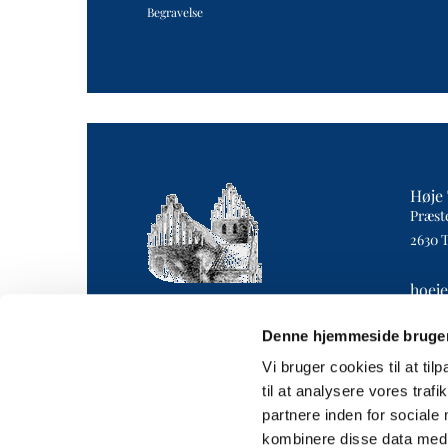
Begravelse
Høje 
Præst
2630 
hoej
4043 
Denne hjemmeside bruger
Vi bruger cookies til at til
til at analysere vores tra
partnere inden for sociale
kombinere disse data med a