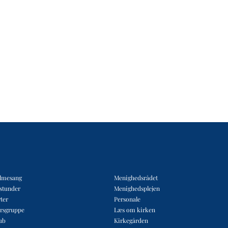
lmesang
Menighedsrådet
estunder
Menighedsplejen
ter
Personale
rsgruppe
Læs om kirken
ub
Kirkegården