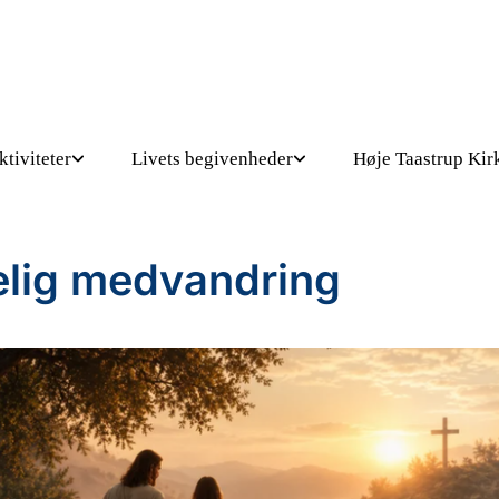
ktiviteter
Livets begivenheder
Høje Taastrup Kir
lig medvandring