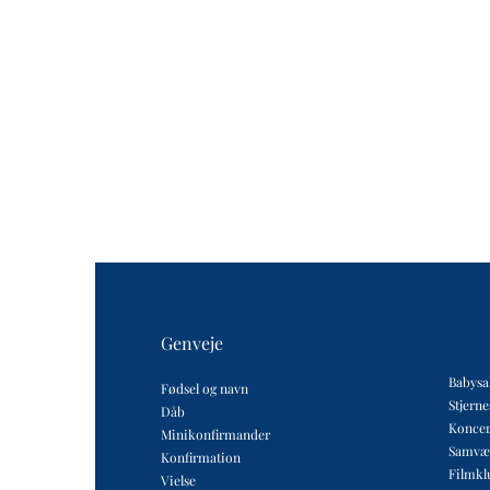
Genveje
Babysa
Fødsel og navn
Stjern
Dåb
Koncer
Minikonfirmander
Samvæ
Konfirmation
Filmkl
Vielse