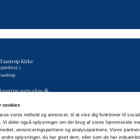
Taastrup Kirke
egårdsvej 3
Taastrup
etaastrup.sogn@km.dk
4393
 cookies
passe vores indhold og annoncer, til at vise dig funktioner til soci
fik. Vi deler også oplysninger om din brug af vores hjemmeside m
 medier, annonceringspartnere og analysepartnere. Vores partne
ndre oplysninger, du har givet dem, eller som de har indsamlet 