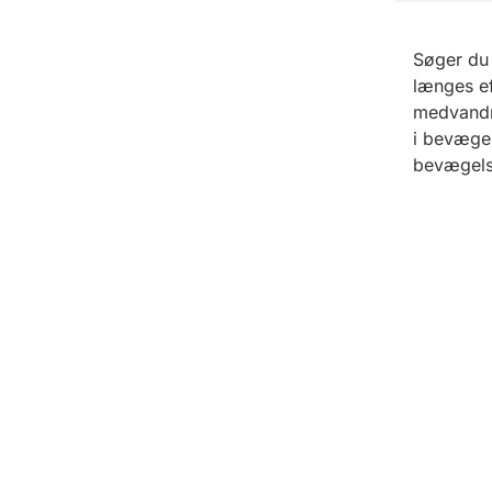
Søger du 
længes ef
medvandri
i bevægel
bevægelse